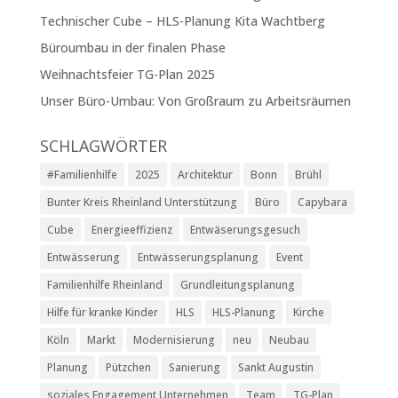
Technischer Cube – HLS-Planung Kita Wachtberg
Büroumbau in der finalen Phase
Weihnachtsfeier TG-Plan 2025
Unser Büro-Umbau: Von Großraum zu Arbeitsräumen
SCHLAGWÖRTER
#Familienhilfe
2025
Architektur
Bonn
Brühl
Bunter Kreis Rheinland Unterstützung
Büro
Capybara
Cube
Energieeffizienz
Entwäserungsgesuch
Entwässerung
Entwässerungsplanung
Event
Familienhilfe Rheinland
Grundleitungsplanung
Hilfe für kranke Kinder
HLS
HLS-Planung
Kirche
Köln
Markt
Modernisierung
neu
Neubau
Planung
Pützchen
Sanierung
Sankt Augustin
soziales Engagement Unternehmen
Team
TG-Plan