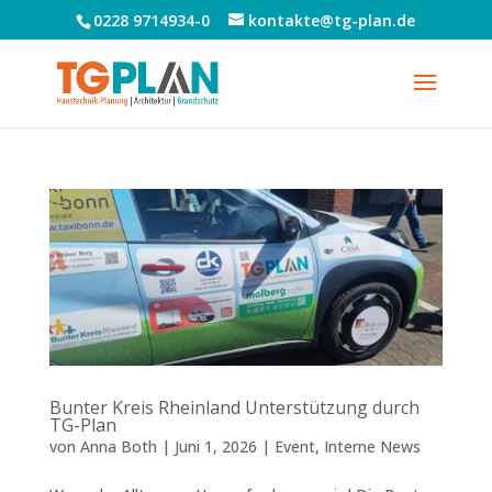
0228 9714934-0
kontakte@tg-plan.de
Bunter Kreis Rheinland Unterstützung durch
TG-Plan
von
Anna Both
|
Juni 1, 2026
|
Event
,
Interne News