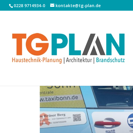
0228 9714934-0
kontakte@tg-plan.de