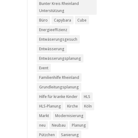
Bunter Kreis Rheinland
Unterstützung
Büro
Capybara
Cube
Energieeffizienz
Entwäserungsgesuch
Entwässerung
Entwässerungsplanung
Event
Familienhilfe Rheinland
Grundleitungsplanung
Hilfe für kranke Kinder
HLS
HLS-Planung
Kirche
Köln
Markt
Modernisierung
neu
Neubau
Planung
Pützchen
Sanierung