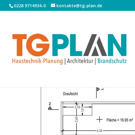
0228 9714934-0
kontakte@tg-plan.de