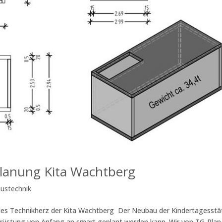
lanung Kita Wachtberg
ustechnik
ales Technikherz der Kita Wachtberg Der Neubau der Kindertagesstä
srüstung von Anfang an smart geplant werden kann. Wir von TG-Plan