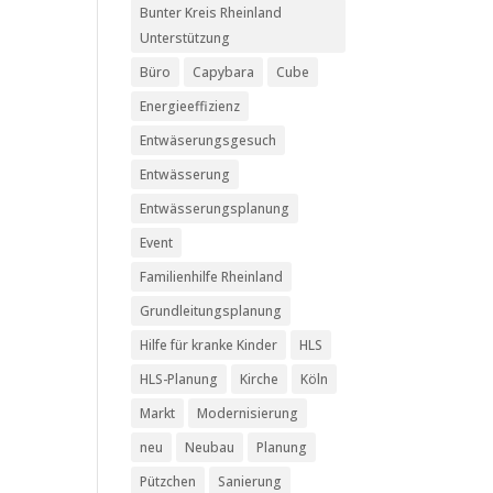
Bunter Kreis Rheinland
Unterstützung
Büro
Capybara
Cube
Energieeffizienz
Entwäserungsgesuch
Entwässerung
Entwässerungsplanung
Event
Familienhilfe Rheinland
Grundleitungsplanung
Hilfe für kranke Kinder
HLS
HLS-Planung
Kirche
Köln
Markt
Modernisierung
neu
Neubau
Planung
Pützchen
Sanierung