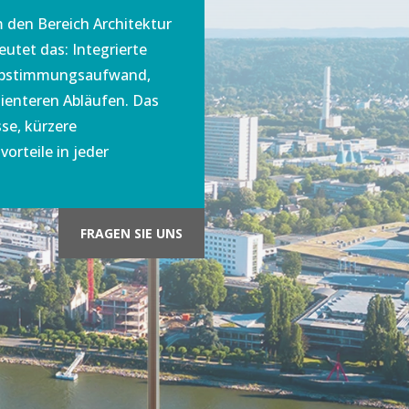
 den Bereich Architektur
eutet das: Integrierte
 Abstimmungsaufwand,
zienteren Abläufen. Das
sse, kürzere
orteile in jeder
FRAGEN SIE UNS