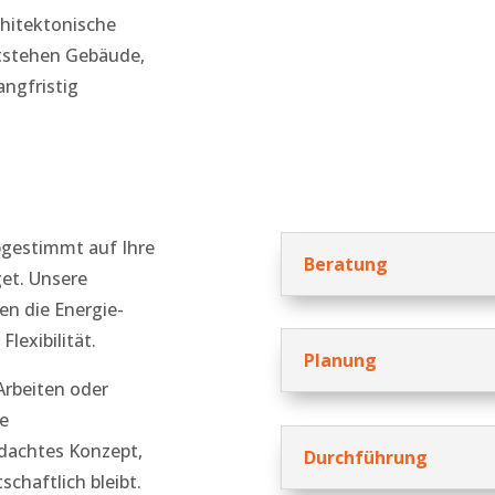
chitektonische
ntstehen Gebäude,
angfristig
abgestimmt auf Ihre
Beratung
et. Unsere
n die Energie-
lexibilität.
Planung
rbeiten oder
re
hdachtes Konzept,
Durchführung
chaftlich bleibt.