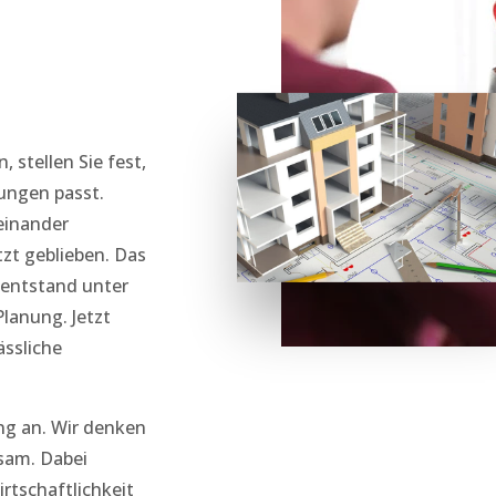
 stellen Sie fest,
rungen passt.
einander
zt geblieben. Das
t entstand unter
Planung. Jetzt
ässliche
ng an. Wir denken
sam. Dabei
rtschaftlichkeit