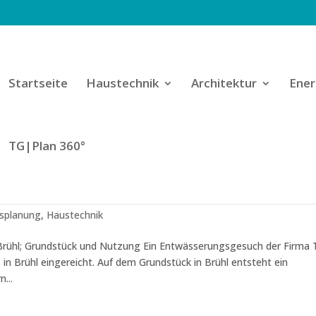
Startseite
Haustechnik
Architektur
Ener
TG|Plan 360°
das Wohnquartier in Brühl
splanung
,
Haustechnik
Brühl; Grundstück und Nutzung Ein Entwässerungsgesuch der Firma 
in Brühl eingereicht. Auf dem Grundstück in Brühl entsteht ein
...