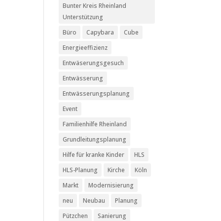
Bunter Kreis Rheinland
Unterstützung
Büro
Capybara
Cube
Energieeffizienz
Entwäserungsgesuch
Entwässerung
Entwässerungsplanung
Event
Familienhilfe Rheinland
Grundleitungsplanung
Hilfe für kranke Kinder
HLS
HLS-Planung
Kirche
Köln
Markt
Modernisierung
neu
Neubau
Planung
Pützchen
Sanierung