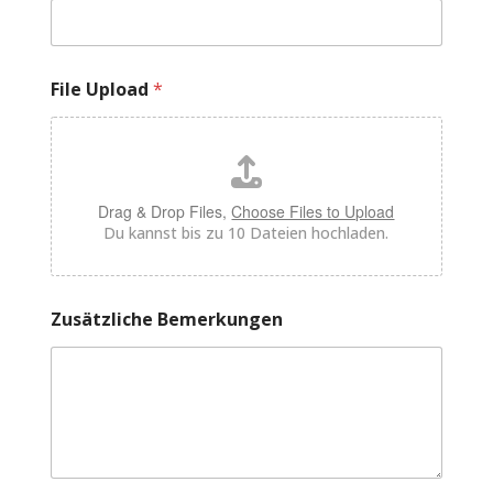
ä
t
z
l
File Upload
*
i
c
h
e
*
E
Drag & Drop Files,
Choose Files to Upload
m
Du kannst bis zu 10 Dateien hochladen.
a
i
l
Zusätzliche Bemerkungen