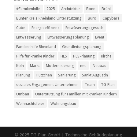
#Familienhilfe
2025
Architektur
Bonn
Brühl
Bunter Kreis Rheinland Unterstützung
Büro
Capybara
Cube
Energieeffizienz
Entwäserungsgesuch
Entwässerung
Entwässerungsplanung
Event
Familienhilfe Rheinland
Grundleitungsplanung
Hilfe für kranke Kinder
HLS
HLS-Planung
Kirche
Köln
Markt
Modernisierung
neu
Neubau
Planung
Pützchen
Sanierung
Sankt Augustin
soziales Engagement Unternehmen
Team
TG-Plan
Umbau
Unterstützung für Familien mit kranken Kindern
Weihnachtsfeier
Wohnungsbau
© 2025 TG-Plan GmbH | Technische Gebäudeplanung